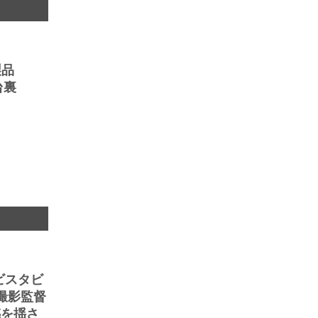
製品
台裏
 ビスタビ
撮影監督
感を揺さ