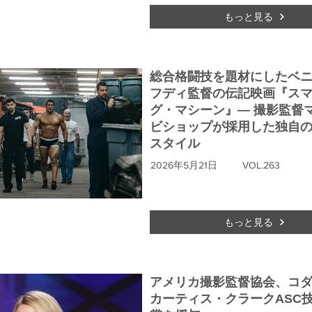
もっと見る
総合格闘技を題材にしたベ
フディ監督の伝記映画『ス
グ・マシーン』― 撮影監督
ビショップが採用した独自の
スタイル
2026年5月21日
VOL.263
もっと見る
アメリカ撮影監督協会、コ
カーティス・クラークASC