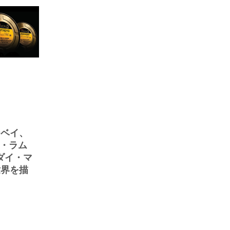
ーベイ、
ン・ラム
／ダイ・マ
世界を描