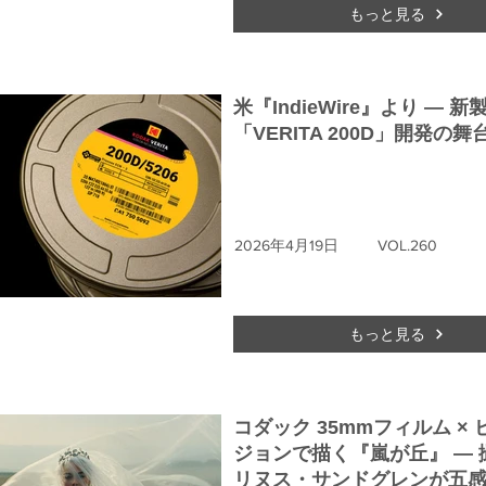
もっと見る
米『IndieWire』より ― 新
「VERITA 200D」開発の舞
2026年4月19日
VOL.260
もっと見る
コダック 35mmフィルム ×
ジョンで描く『嵐が丘』 ― 
リヌス・サンドグレンが五