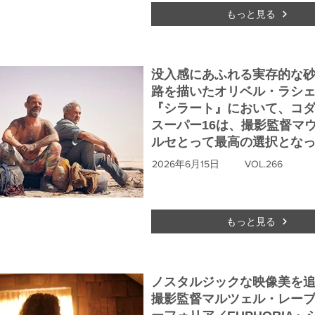
もっと見る
没入感にあふれる実存的な
路を描いたオリベル・ラシ
『シラート』において、コ
スーパー16は、撮影監督マ
ルセとって最高の選択とな
2026年6月15日
VOL.266
もっと見る
ノスタルジックな映像美を
撮影監督マルツェル・レー