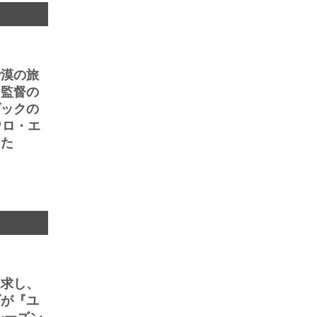
砂漠の旅
ェ監督の
ダックの
ウロ・エ
った
追求し、
ブが『ユ