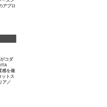
シーズン
のアプロ
ブがコダ
TA
質感を備
ロットス
リア／