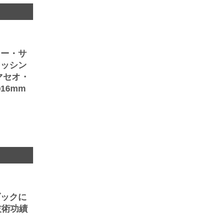
ニー・サ
マッシン
マセオ・
16mm
ダックに
技術功績