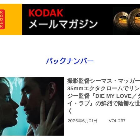
バックナンバー
撮影監督シーマス・マッガ
35mmエクタクロームでリ
ジー監督『DIE MY LOVE
イ・ラブ』の鮮烈で陰鬱な
く
2026年6月21日
VOL.267