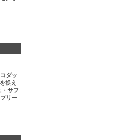
、コダッ
情を捉え
ュ・サフ
ュプリー