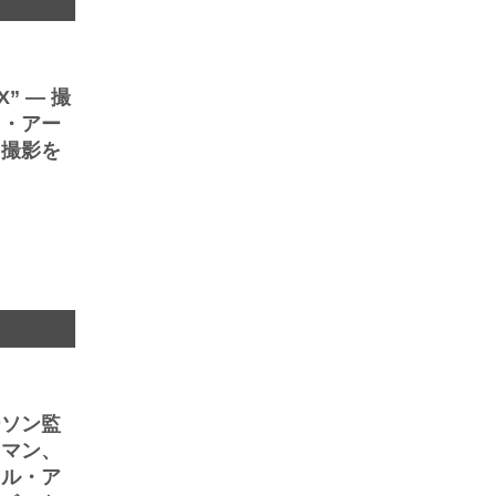
” ― 撮
ド・アー
ト撮影を
ト
ーソン監
ウマン、
トル・ア