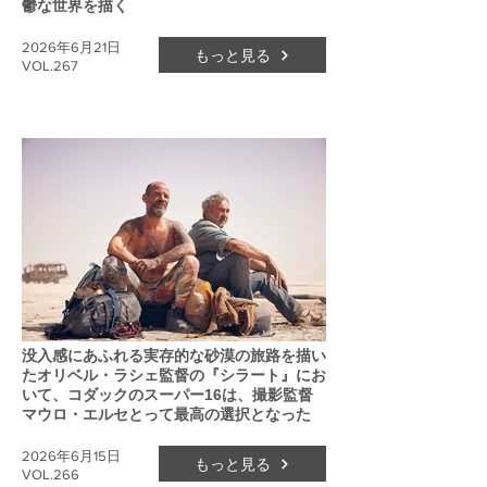
鬱な世界を描く
2026年6月21日
もっと見る
VOL.267
没入感にあふれる実存的な砂漠の旅路を描い
たオリベル・ラシェ監督の『シラート』にお
いて、コダックのスーパー16は、撮影監督
マウロ・エルセとって最高の選択となった
2026年6月15日
もっと見る
VOL.266