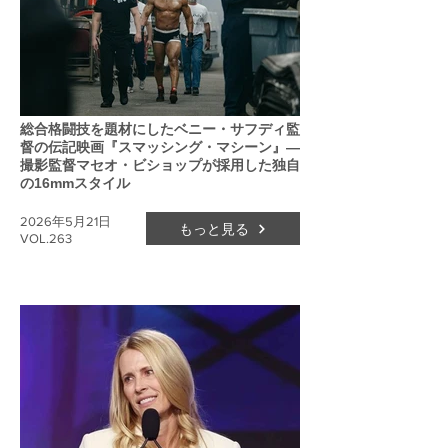
総合格闘技を題材にしたベニー・サフディ監
督の伝記映画『スマッシング・マシーン』―
撮影監督マセオ・ビショップが採用した独自
の16mmスタイル
2026年5月21日
もっと見る
VOL.263