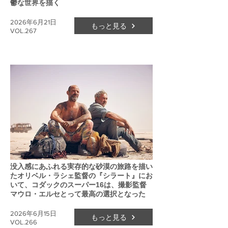
鬱な世界を描く
2026年6月21日
もっと見る
VOL.267
没入感にあふれる実存的な砂漠の旅路を描い
たオリベル・ラシェ監督の『シラート』にお
いて、コダックのスーパー16は、撮影監督
マウロ・エルセとって最高の選択となった
2026年6月15日
もっと見る
VOL.266